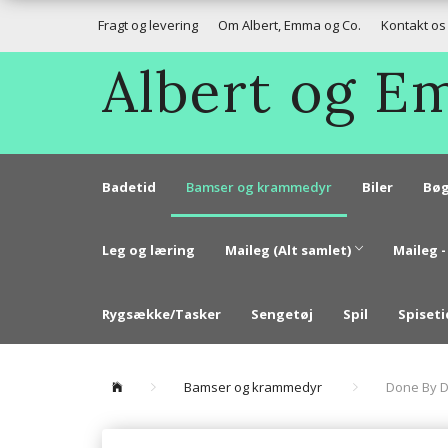
Fragt og levering
Om Albert, Emma og Co.
Kontakt os
Albert og 
Badetid
Bamser og krammedyr
Biler
Bøg
Leg og læring
Maileg (Alt samlet)
Maileg -
Rygsække/Tasker
Sengetøj
Spil
Spiseti
Bamser og krammedyr
Done By De