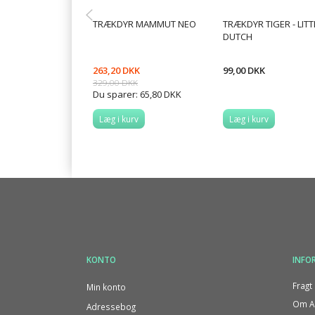
TRÆKDYR MAMMUT NEO
TRÆKDYR TIGER - LITT
DUTCH
263,20 DKK
99,00 DKK
329,00 DKK
Du sparer:
65,80 DKK
Læg i kurv
Læg i kurv
KONTO
INFO
Fragt 
Min konto
Om Al
Adressebog