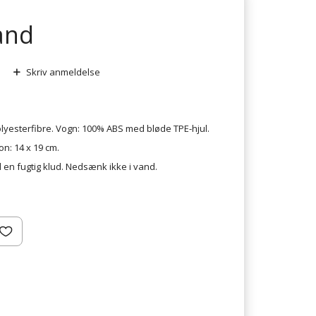
Sand
Skriv anmeldelse
olyesterfibre. Vogn: 100% ABS med bløde TPE-hjul.
on: 14 x 19 cm.
d en fugtig klud. Nedsænk ikke i vand.