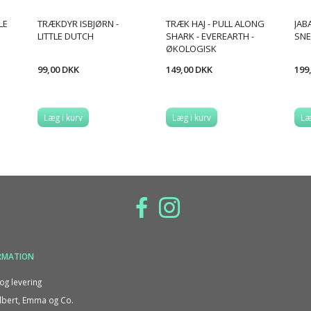
LE
TRÆKDYR ISBJØRN -
TRÆK HAJ - PULL ALONG
JAB
LITTLE DUTCH
SHARK - EVEREARTH -
SNE
ØKOLOGISK
99,00 DKK
149,00 DKK
199
Læg i kurv
Læg i kurv
Læ
RMATION
og levering
bert, Emma og Co.