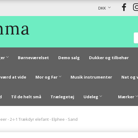
DKK
Emma
er
Børneværelset
Demo salg
Dukker og tilbehør
 værd at vide
Mor og Far
Musik instrumenter
Nat og 
d
Til de helt små
Trælegetøj
Udeleg
Mærker
er - 2-i-1 Trækdyr elefant - Elphee - Sand