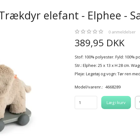
 Trækdyr elefant - Elphee - 
0
anmeldelser
389,95 DKK
Stof: 100% polyester. Fyld: 100% p
Str.: Elphee: 25 x 13 x H 28 cm. Wag
Pleje: Legetøj og vogn: Tør ren me
Model/varenr.:
4668289
Læg i kurv