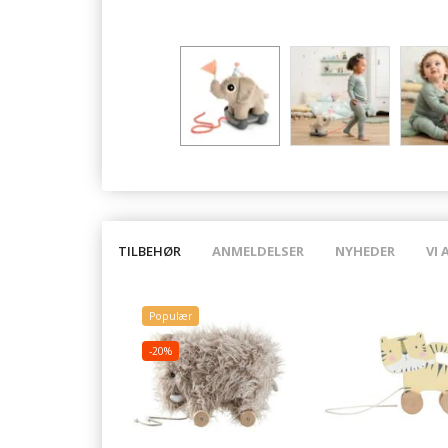
TILBEHØR
ANMELDELSER
NYHEDER
VI 
Populær
-20%