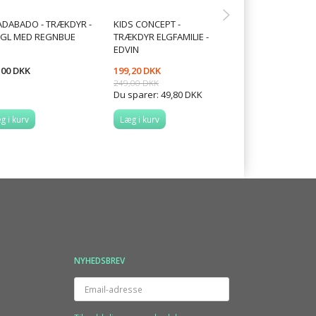
ADABADO - TRÆKDYR -
KIDS CONCEPT -
KIDS CONCEPT 
GL MED REGNBUE
TRÆKDYR ELGFAMILIE -
HEST SAM
EDVIN
,00 DKK
199,20 DKK
255,20 DKK
249,00 DKK
319,00 DKK
Du sparer:
49,80 DKK
Du sparer:
63,80
g i kurv
Læg i kurv
Læg i kurv
NYHEDSBREV
Email-
adresse