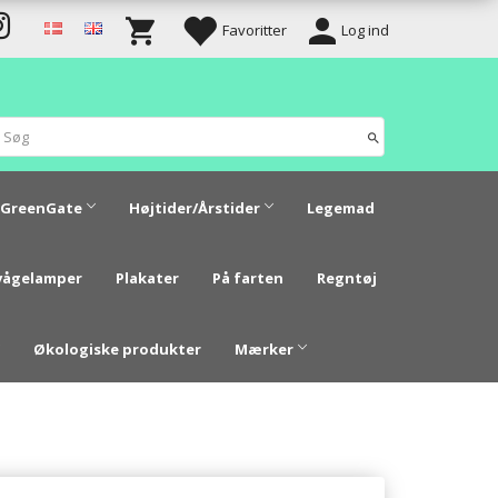
Favoritter
Log ind
GreenGate
Højtider/Årstider
Legemad
vågelamper
Plakater
På farten
Regntøj
Økologiske produkter
Mærker