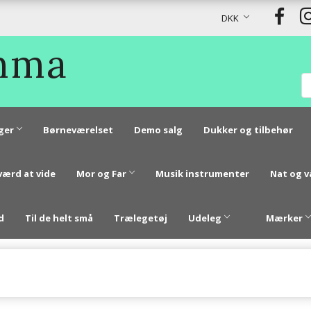
DKK
Emma
ger
Børneværelset
Demo salg
Dukker og tilbehør
værd at vide
Mor og Far
Musik instrumenter
Nat og 
d
Til de helt små
Trælegetøj
Udeleg
Mærker