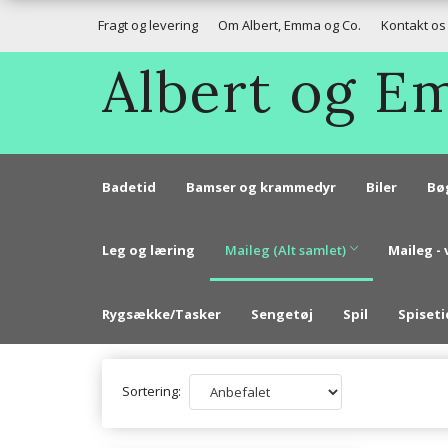
Fragt og levering
Om Albert, Emma og Co.
Kontakt os
Albert og 
Badetid
Bamser og krammedyr
Biler
Bø
Leg og læring
Maileg (Alt samlet)
Maileg - 
Rygsække/Tasker
Sengetøj
Spil
Spiseti
Sortering: