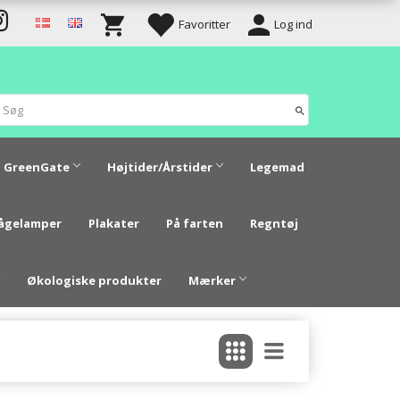
Favoritter
Log ind
GreenGate
Højtider/Årstider
Legemad
vågelamper
Plakater
På farten
Regntøj
Økologiske produkter
Mærker