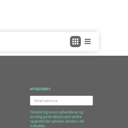
NYHEDSBREV
Email-
adresse
Tilmeld dig vores nyhedsbrev og
modtag gode tilbud samt andre
spændende nyheder direkte i din
indbakke.