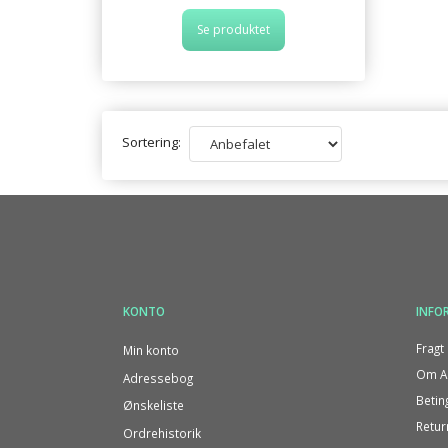
Se produktet
Sortering:
KONTO
INFO
Fragt 
Min konto
Om Al
Adressebog
Betin
Ønskeliste
Retur
Ordrehistorik