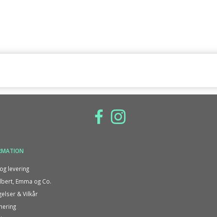
RMATION
og levering
bert, Emma og Co.
gelser & Vilkår
nering