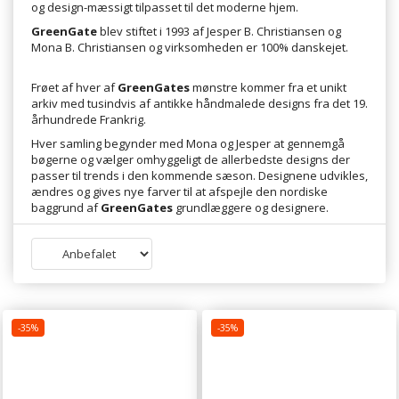
og design-mæssigt tilpasset til det moderne hjem.
GreenGate
blev stiftet i 1993 af Jesper B. Christiansen og
Mona B. Christiansen og virksomheden er 100% danskejet.
Frøet af hver af
GreenGates
mønstre kommer fra et unikt
arkiv med tusindvis af antikke håndmalede designs fra det 19.
århundrede Frankrig.
Hver samling begynder med Mona og Jesper at gennemgå
bøgerne og vælger omhyggeligt de allerbedste designs der
passer til trends i den kommende sæson. Designene udvikles,
ændres og gives nye farver til at afspejle den nordiske
baggrund af
GreenGates
grundlæggere og designere.
-35%
-35%