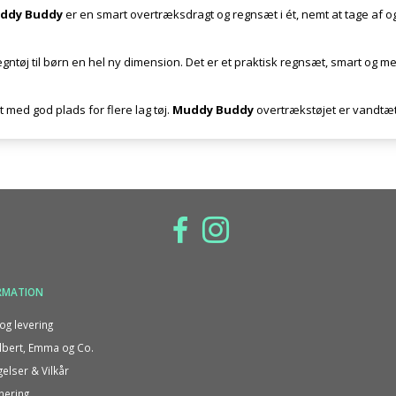
ddy Buddy
er en smart overtræksdragt og regnsæt i ét, nemt at tage af o
egntøj til børn en hel ny dimension. Det er et praktisk regnsæt, smart og meg
 med god plads for flere lag tøj.
Muddy Buddy
overtrækstøjet er vandtæt
RMATION
og levering
bert, Emma og Co.
gelser & Vilkår
nering