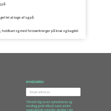
g på
et let at tage af og på.
, holdbart og med forstærkninger på knæ og bagdel.
NYHEDSBREV
Email-
adresse
Tilmeld dig vores nyhedsbrev og
modtag gode tilbud samt andre
spændende nyheder direkte i din