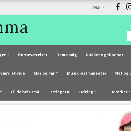
DKK
Emma
ger
Børneværelset
Demo salg
Dukker og tilbehør
 værd at vide
Mor og Far
Musik instrumenter
Nat og 
d
Til de helt små
Trælegetøj
Udeleg
Mærker