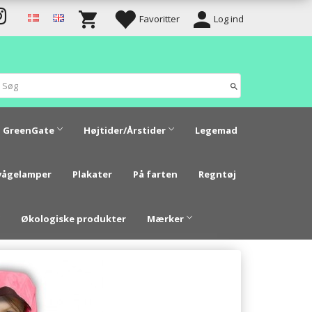
Favoritter
Log ind
GreenGate
Højtider/Årstider
Legemad
vågelamper
Plakater
På farten
Regntøj
Økologiske produkter
Mærker