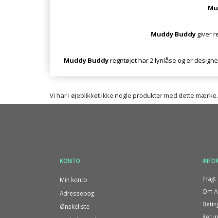
Mu
Muddy Buddy
giver r
Muddy Buddy
regntøjet har 2 lynlåse og er designet
Vi har i øjeblikket ikke nogle produkter med dette mærke.
KONTO
INFO
Fragt 
Min konto
Om Al
Adressebog
Betin
Ønskeliste
Retur