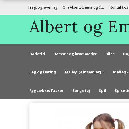
Fragt og levering
Om Albert, Emma og Co.
Kontakt os
Albert og 
Badetid
Bamser og krammedyr
Biler
Bø
Leg og læring
Maileg (Alt samlet)
Maileg -
Rygsække/Tasker
Sengetøj
Spil
Spiseti