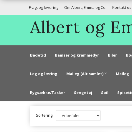
Fragt og levering
Om Albert, Emma og Co.
Kontakt os
Albert og 
Badetid
Bamser og krammedyr
Biler
Bø
Leg og læring
Maileg (Alt samlet)
Maileg -
Rygsække/Tasker
Sengetøj
Spil
Spiseti
Sortering: