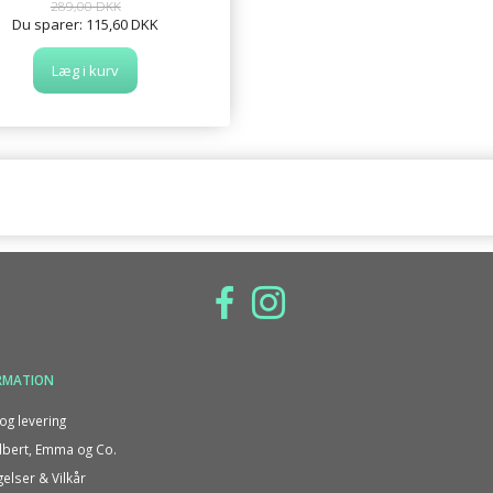
289,00 DKK
Du sparer:
115,60 DKK
Læg i kurv
RMATION
og levering
bert, Emma og Co.
gelser & Vilkår