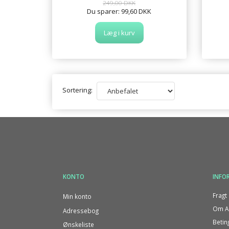
249,00 DKK
Du sparer:
99,60 DKK
Læg i kurv
Sortering:
KONTO
INFO
Fragt 
Min konto
Om Al
Adressebog
Betin
Ønskeliste