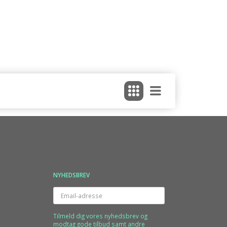
NYHEDSBREV
Email-
adresse
Tilmeld dig vores nyhedsbrev og
modtag gode tilbud samt andre