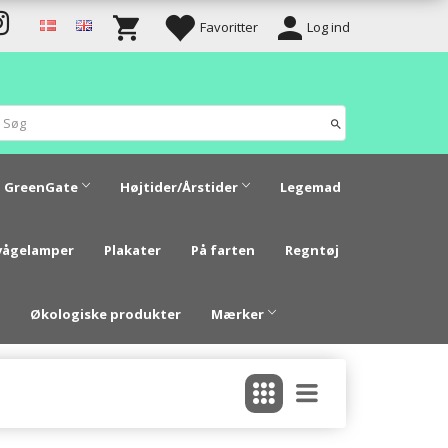
Favoritter
Log ind
GreenGate
Højtider/Årstider
Legemad
vågelamper
Plakater
På farten
Regntøj
Økologiske produkter
Mærker