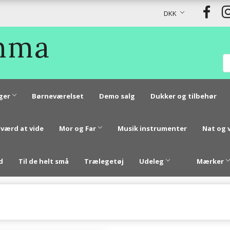
DKK
Emma
ger
Børneværelset
Demo salg
Dukker og tilbehør
 værd at vide
Mor og Far
Musik instrumenter
Nat og 
d
Til de helt små
Trælegetøj
Udeleg
Mærker