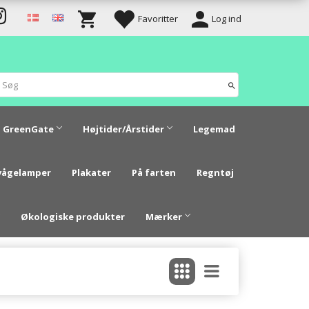
Favoritter
Log ind
GreenGate
Højtider/Årstider
Legemad
vågelamper
Plakater
På farten
Regntøj
Økologiske produkter
Mærker