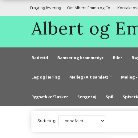
Fragt og levering
Om Albert, Emma og Co.
Kontakt os
Albert og 
Badetid
Bamser og krammedyr
Biler
Bø
Leg og læring
Maileg (Alt samlet)
Maileg -
Rygsække/Tasker
Sengetøj
Spil
Spiseti
Sortering: