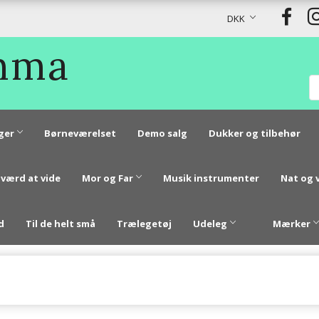
DKK
Emma
ger
Børneværelset
Demo salg
Dukker og tilbehør
 værd at vide
Mor og Far
Musik instrumenter
Nat og 
d
Til de helt små
Trælegetøj
Udeleg
Mærker