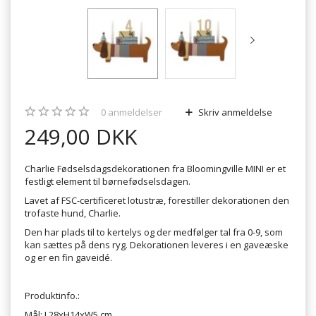
0
anmeldelser
Skriv anmeldelse
249,00 DKK
Charlie Fødselsdagsdekorationen fra Bloomingville MINI er et
festligt element til børnefødselsdagen.
Lavet af FSC-certificeret lotustræ, forestiller dekorationen den
trofaste hund, Charlie.
Den har plads til to kertelys og der medfølger tal fra 0-9, som
kan sættes på dens ryg. Dekorationen leveres i en gaveæske
og er en fin gaveidé.
Produktinfo.:
Mål: L28xH14xW5 cm