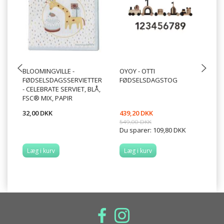
BLOOMINGVILLE -
OYOY - OTTI
F
FØDSELSDAGSSERVIETTER
FØDSELSDAGSTOG
EV
- CELEBRATE SERVIET, BLÅ,
FR
FSC® MIX, PAPIR
32,00 DKK
439,20 DKK
39
549,00 DKK
49
Du sparer:
109,80 DKK
Du
Læg i kurv
Læg i kurv
L