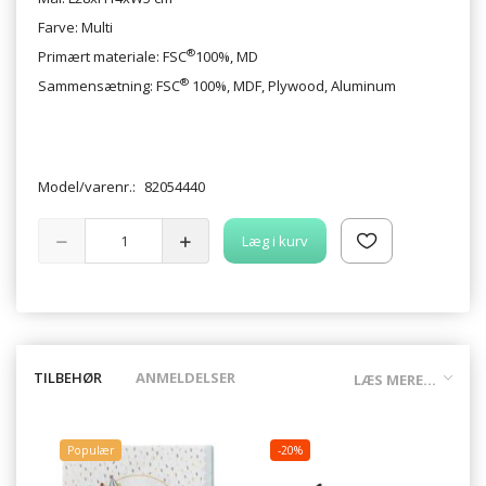
Farve: Multi
®
Primært materiale: FSC
100%, MD
®
Sammensætning: FSC
100%, MDF, Plywood, Aluminum
Model/varenr.:
82054440
Læg i kurv
TILBEHØR
ANMELDELSER
LÆS MERE...
Populær
-20%