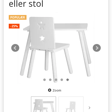
eller stol
POPULÆR
-25%
Zoom