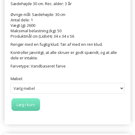
Sædehøjde 30 cm. Rec. alder: 3 år
Øvrige mål: Sædehøjde: 30 cm
Antal dele: 1
Vægt (g): 2600
Maksimal belastning (kg): 50
Produktmål cm (LxBxH): 34 x 34 x 56
Rengør med en fugtig klud. Tør af med en ren klud.
Kontroller jævnligt, at alle skruer er godt spændt, og at alle
dele er intakte.
Farvetype: Vandbaseret farve
Møbel:
Læg i kurv