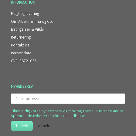
INFORMATION
Fragt og levering
Om Albert, Emma og Co.
Betingelser & Vilkår
Returnering
Kontakt os
Persondata
CVR. 38721038
NYHEDSBREV
Email-
adresse
Tilmeld dig vores nyhedsbrev og modtag gode tilbud samt andre
spændende nyheder direkte i din indbakke.
Tilmeld
Afmeld