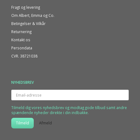
Fragt og levering
Om Albert, Emma og Co.
Betingelser & Vilkår
Returnering
Kontakt os
Persondata
CVR. 38721038
NYHEDSBREV
Email-
adresse
Tilmeld dig vores nyhedsbrev og modtag gode tilbud samt andre
spændende nyheder direkte i din indbakke.
Tilmeld
Afmeld