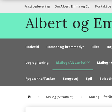
Fragt og levering
Om Albert, Emma og Co.
Kontakt os
Albert og 
Badetid
Bamser og krammedyr
Biler
Bø
Leg og læring
Maileg (Alt samlet)
Maileg - 
Rygsække/Tasker
Sengetøj
Spil
Spiseti
Maileg (Alt samlet)
Maileg - Efterå