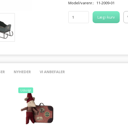
Model/varenr.:
11-2009-01
Læg i kurv
SER
NYHEDER
VI ANBEFALER
Udsolgt