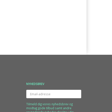
NYHEDSBREV
Email-
adresse
Tilmeld dig vores nyhedsbrev og
modtag gode tilbud samt andre
spændende nyheder direkte i din