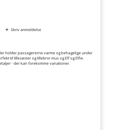
Skriv anmeldelse
der holder passagererne varme og behagelige under
t til lillesøster og lillebror mus og Elf og Elfie.
ljer - der kan forekomme variationer.