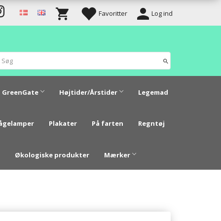
Favoritter
Log ind
GreenGate
Højtider/Årstider
Legemad
vågelamper
Plakater
På farten
Regntøj
Økologiske produkter
Mærker