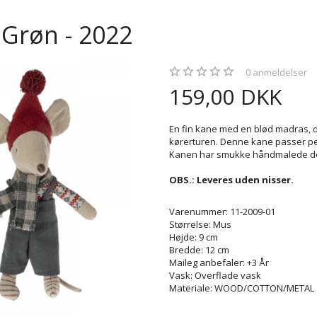
 Grøn - 2022
0
anmeldelser
159,00 DKK
En fin kane med en blød madras, 
kørerturen. Denne kane passer perfek
Kanen har smukke håndmalede deta
OBS.: Leveres uden nisser.
Varenummer: 11-2009-01
Størrelse: Mus
Højde: 9 cm
Bredde: 12 cm
Maileg anbefaler: +3 År
Vask: Overflade vask
Materiale: WOOD/COTTON/METAL