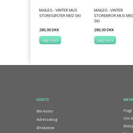
MAILEG - VINTER MUS
MAILEG - VINTER
STORESØSTER MED SKI
STOREBROR MUS ME
SKI
280,00 DKK
280,00 DKK
Læg i kurv
Læg i kurv
KONTO
INFO
Fragt 
Min konto
Om Al
Adressebog
Betin
Ønskeliste