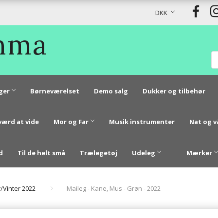
DKK
Emma
ger
Børneværelset
Demo salg
Dukker og tilbehør
værd at vide
Mor og Far
Musik instrumenter
Nat og 
d
Til de helt små
Trælegetøj
Udeleg
Mærker
r/Vinter 2022
Maileg - Kane, Mus - Grøn - 2022