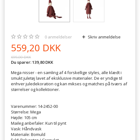
0
anmeldelser
Skriv anmeldelse
559,20 DKK
699,00 DKK
Du sparer:
139,80 DKK
Mega nisser - en samling af 4 forskellige styles, alle klædt i
smukt juletøj lavet af eksklusive materialer. De er yndige til
enhver juledekoration og kan mikses og matches på tværs af
størrelser og kollektioner.
Varenummer: 14-2452-00
Størrelse: Mega
Højde: 105 cm
Maileg anbefaler: Kun til pynt
Vask: Håndvask
Materiale: Bomuld
Fyld: Polyester / Granulat