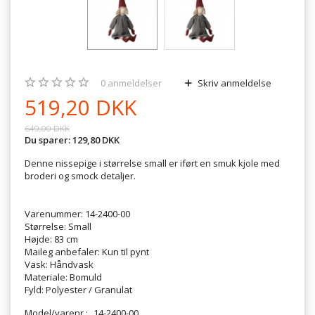
0
anmeldelser
Skriv anmeldelse
519,20 DKK
649,00 DKK
Du sparer:
129,80 DKK
Denne nissepige i størrelse small er iført en smuk kjole med
broderi og smock detaljer.
Varenummer: 14-2400-00
Størrelse: Small
Højde: 83 cm
Maileg anbefaler: Kun til pynt
Vask: Håndvask
Materiale: Bomuld
Fyld: Polyester / Granulat
Model/varenr.:
14-2400-00