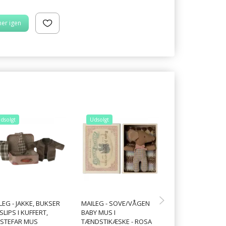
er igen
dsolgt
Udsolgt
Udsolgt
LEG - JAKKE, BUKSER
MAILEG - SOVE/VÅGEN
MAILEG - PICNIC 
SLIPS I KUFFERT,
BABY MUS I
MUS
STEFAR MUS
TÆNDSTIKÆSKE - ROSA