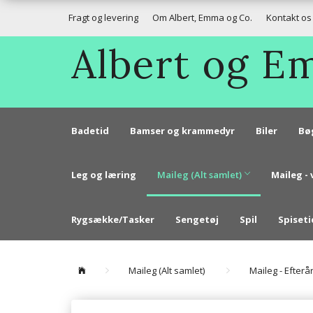
Fragt og levering
Om Albert, Emma og Co.
Kontakt os
Albert og 
Badetid
Bamser og krammedyr
Biler
Bø
Leg og læring
Maileg (Alt samlet)
Maileg - 
Rygsække/Tasker
Sengetøj
Spil
Spiseti
Maileg (Alt samlet)
Maileg - Efterå