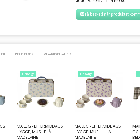
Model/varenr.:
14-4160-00
Få besked når produktet komm
SER
NYHEDER
VI ANBEFALER
Udsolgt
Udsolgt
U
AGS
MAILEG - EFTERMIDDAGS
MAILEG - EFTERMIDDAGS
MAI
HYGGE, MUS - BLÅ
HYGGE. MUS - LILLA
OG 
MADELAINE
MADELAINE
BED