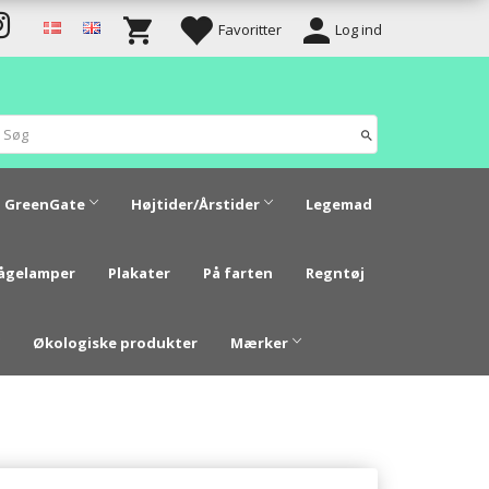
Favoritter
Log ind
GreenGate
Højtider/Årstider
Legemad
vågelamper
Plakater
På farten
Regntøj
Økologiske produkter
Mærker