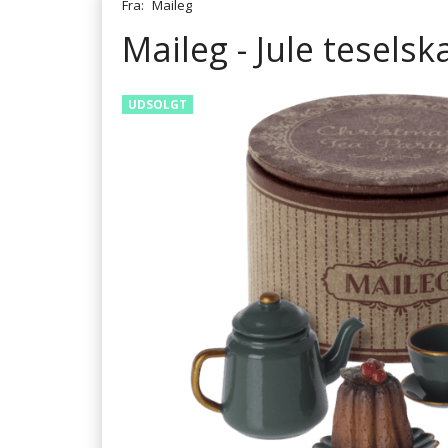
Fra:
Maileg
Maileg - Jule teselsk
UDSOLGT