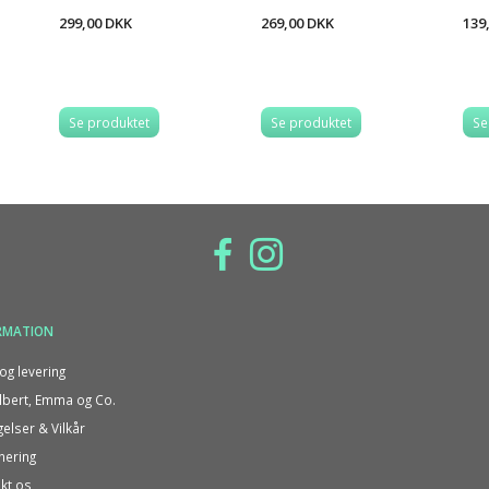
299,00 DKK
269,00 DKK
139
Se produktet
Se produktet
Se
RMATION
og levering
bert, Emma og Co.
gelser & Vilkår
nering
kt os