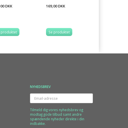
,00 DKK
169,00 DKK
229,00 DKK
 produktet
Se produktet
Se produktet
NYHEDSBREV
Email-
adresse
Tilmeld dig vores nyhedsbrev og
modtag gode tilbud samt andre
spændende nyheder direkte i din
indbakke.