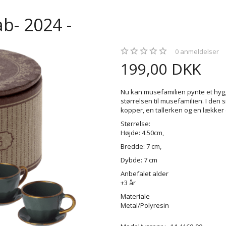
ab- 2024 -
0
anmeldelser
199,00 DKK
Nu kan musefamilien pynte et hygge
størrelsen til musefamilien. I de
kopper, en tallerken og en lækker 
Størrelse:
Højde: 4.50cm,
Bredde: 7 cm,
Dybde: 7 cm
Anbefalet alder
+3 år
Materiale
Metal/Polyresin