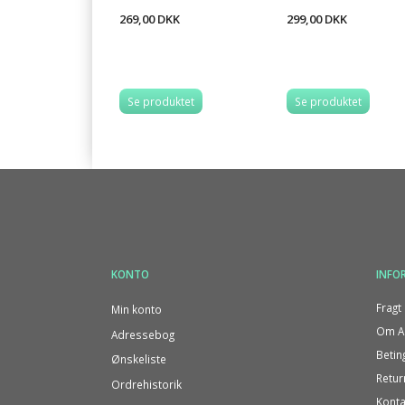
269,00 DKK
299,00 DKK
Se produktet
Se produktet
KONTO
INFO
Fragt 
Min konto
Om Al
Adressebog
Betin
Ønskeliste
Retur
Ordrehistorik
Konta