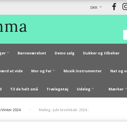
DKK
Emma
ger
Børneværelset
Demo salg
Dukker og tilbehør
værd at vide
Mor og Far
Musik instrumenter
Nat og 
d
Til de helt små
Trælegetøj
Udeleg
Mærker
r/Vinter 2024
Maileg - Jule teselskab- 2024 -