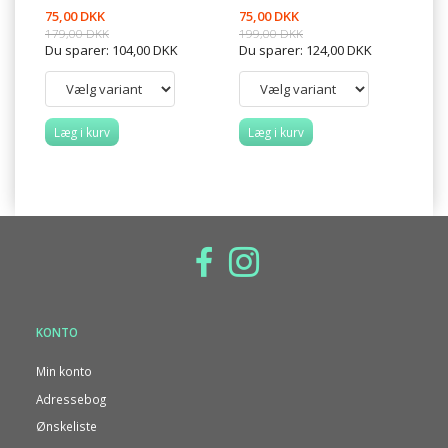
75,00 DKK
75,00 DKK
39
179,00 DKK
199,00 DKK
Du sparer:
104,00 DKK
Du sparer:
124,00 DKK
Læg i kurv
Læg i kurv
L
KONTO
Min konto
Adressebog
Ønskeliste