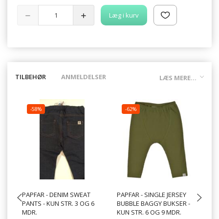
Læg i kurv
TILBEHØR
ANMELDELSER
LÆS MERE...
-58%
-62%
PAPFAR - DENIM SWEAT
PAPFAR - SINGLE JERSEY
SI
PANTS - KUN STR. 3 OG 6
BUBBLE BAGGY BUKSER -
GR
MDR.
KUN STR. 6 OG 9 MDR.
OP