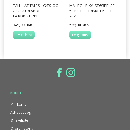
TALL HAT TALES - GÆS-OG-
MAILEG - PIXY, STØRRELSE
MA
ÆG-GUIRLANDE -
5 - PIGE - STRIKKET KJOLE -
NR
FÆRDIGKLIPPET
2025
149,00 DKK
599,00 DKK
14
Læg i kurv
Læg i kurv
L
KONTO
Min konto
Adressebog
Ønskeliste
Ordrehistorik