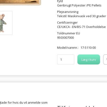
Fyld
Genbrugt Polyester /PE Pellets
Plejeanvisning
Tekstil: Maskinvask ved 30 grader 
Certificeringer
CE/UKCA - EN/BS-71 Overholdelse
Toldnummer EU
9503007000
Model/varenr.:
17-5110-00
Læg i kurv
glade for hvis du vil anmelde som