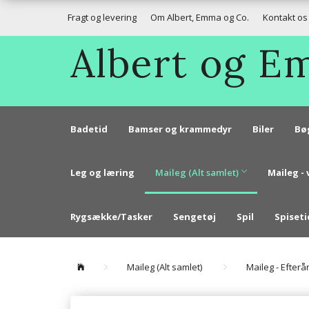
Fragt og levering
Om Albert, Emma og Co.
Kontakt os
Albert og 
Badetid
Bamser og krammedyr
Biler
Bø
Leg og læring
Maileg (Alt samlet)
Maileg - 
Rygsække/Tasker
Sengetøj
Spil
Spiseti
Maileg (Alt samlet)
Maileg - Efterå