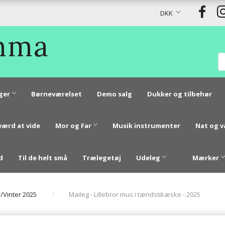
DKK
Emma
ger
Børneværelset
Demo salg
Dukker og tilbehør
værd at vide
Mor og Far
Musik instrumenter
Nat og 
d
Til de helt små
Trælegetøj
Udeleg
Mærker
r/Vinter 2025
Maileg - Lillebror mus i tændstikæske - 2025