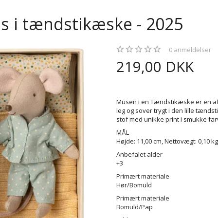
us i tændstikæske - 2025
0
anmeldelser
219,00 DKK
Musen i en Tændstikæske er en af ​
leg og sover trygt i den lille tænd
stof med unikke print i smukke f
MÅL
Højde: 11,00 cm, Nettovægt: 0,10 kg
Anbefalet alder
+3
Primært materiale
Hør/Bomuld
Primært materiale
Bomuld/Pap