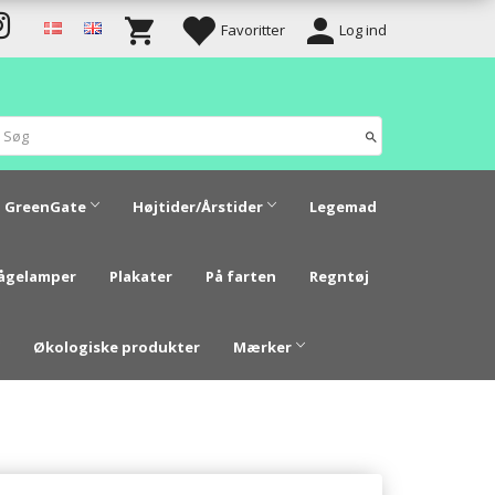
Favoritter
Log ind
GreenGate
Højtider/Årstider
Legemad
vågelamper
Plakater
På farten
Regntøj
Økologiske produkter
Mærker