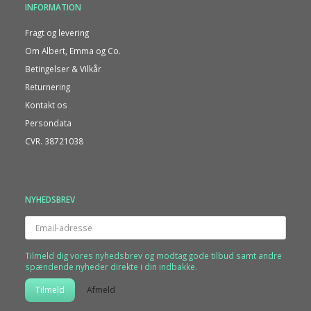
INFORMATION
Fragt og levering
Om Albert, Emma og Co.
Betingelser & Vilkår
Returnering
Kontakt os
Persondata
CVR. 38721038
NYHEDSBREV
Email-
adresse
Tilmeld dig vores nyhedsbrev og modtag gode tilbud samt andre
spændende nyheder direkte i din indbakke.
Tilmeld
Afmeld