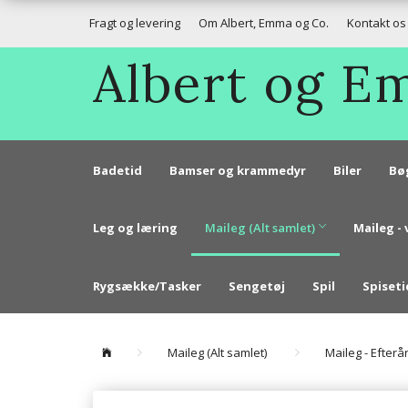
Fragt og levering
Om Albert, Emma og Co.
Kontakt os
Albert og 
Badetid
Bamser og krammedyr
Biler
Bø
Leg og læring
Maileg (Alt samlet)
Maileg - 
Rygsække/Tasker
Sengetøj
Spil
Spiseti
Maileg (Alt samlet)
Maileg - Efterå