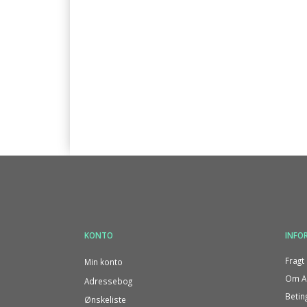
KONTO
INFO
Fragt 
Min konto
Om Al
Adressebog
Betin
Ønskeliste