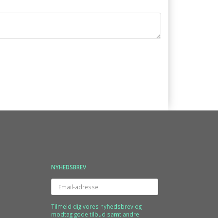
NYHEDSBREV
Email-
adresse
Tilmeld dig vores nyhedsbrev og
modtag gode tilbud samt andre