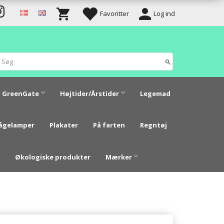
Favoritter
Log ind
GreenGate
Højtider/Årstider
Legemad
vågelamper
Plakater
På farten
Regntøj
Økologiske produkter
Mærker