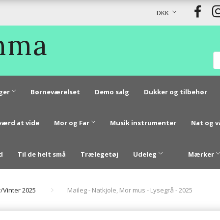
DKK
Emma
ger
Børneværelset
Demo salg
Dukker og tilbehør
værd at vide
Mor og Far
Musik instrumenter
Nat og 
d
Til de helt små
Trælegetøj
Udeleg
Mærker
r/Vinter 2025
Maileg - Natkjole, Mor mus - Lysegrå - 2025