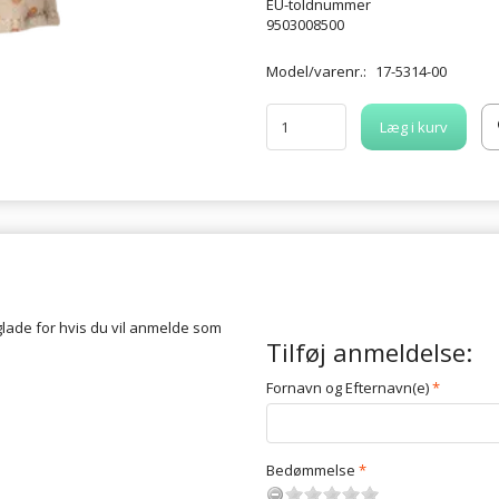
EU-toldnummer
9503008500
Model/varenr.:
17-5314-00
Læg i kurv
glade for hvis du vil anmelde som
Tilføj anmeldelse:
Fornavn og Efternavn(e)
Bedømmelse