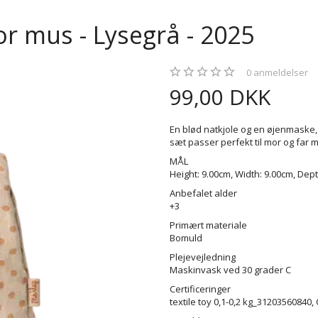
or mus - Lysegrå - 2025
0
anmeldelser
99,00 DKK
En blød natkjole og en øjenmaske, 
sæt passer perfekt til mor og far 
MÅL
Height: 9.00cm, Width: 9.00cm, Dept
Anbefalet alder
+3
Primært materiale
Bomuld
Plejevejledning
Maskinvask ved 30 grader C
Certificeringer
textile toy 0,1-0,2 kg_31203560840