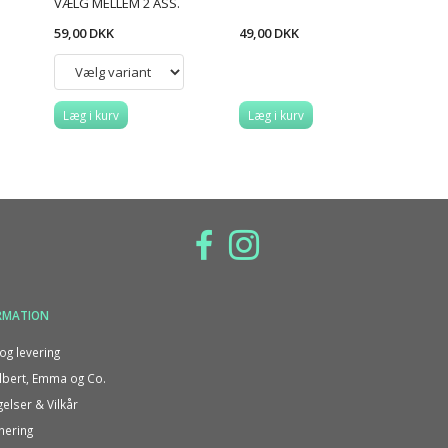
VÆLG MELLEM 2 ASS.
59,00 DKK
49,00 DKK
Læg i kurv
Læg i kurv
RMATION
og levering
bert, Emma og Co.
gelser & Vilkår
nering