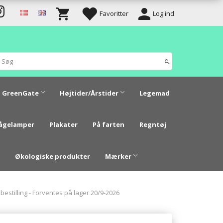
Favoritter
Log ind
GreenGate
Højtider/Årstider
Legemad
vågelamper
Plakater
På farten
Regntøj
Økologiske produkter
Mærker
bestilling - Forventes på lager 20/9-2026