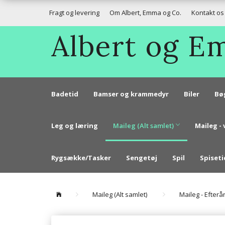
Fragt og levering
Om Albert, Emma og Co.
Kontakt os
Albert og 
Badetid
Bamser og krammedyr
Biler
Bø
Leg og læring
Maileg (Alt samlet)
Maileg - 
Rygsække/Tasker
Sengetøj
Spil
Spiseti
Maileg (Alt samlet)
Maileg - Efterå