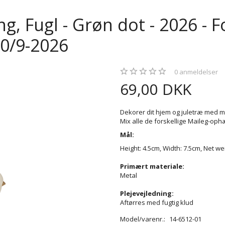
, Fugl - Grøn dot - 2026 - Fo
20/9-2026
0
anmeldelser
69,00 DKK
Dekorer dit hjem og juletræ med 
Mix alle de forskellige Maileg-oph
Mål:
Height: 4.5cm, Width: 7.5cm, Net we
Primært materiale:
Metal
Plejevejledning:
Aftørres med fugtig klud
Model/varenr.:
14-6512-01