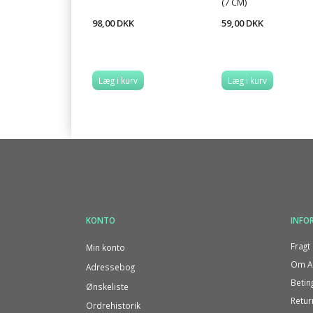
(7 CM)
98,00 DKK
59,00 DKK
Læg i kurv
Læg i kurv
KONTO
INFO
Fragt 
Min konto
Om Al
Adressebog
Betin
Ønskeliste
Retur
Ordrehistorik