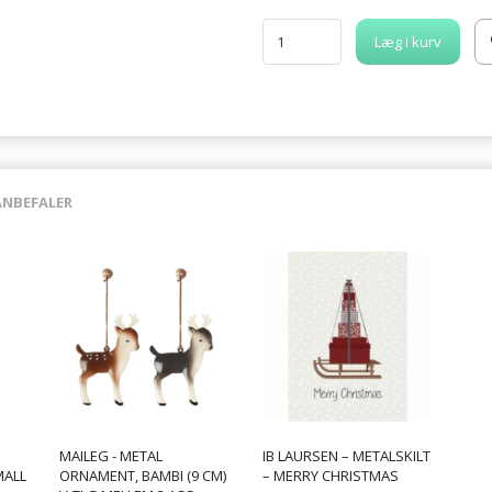
Læg i kurv
ANBEFALER
MAILEG - METAL
IB LAURSEN – METALSKILT
MALL
ORNAMENT, BAMBI (9 CM)
– MERRY CHRISTMAS