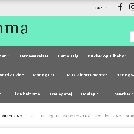
DKK
Emma
ger
Børneværelset
Demo salg
Dukker og tilbehør
værd at vide
Mor og Far
Musik instrumenter
Nat og 
d
Til de helt små
Trælegetøj
Udeleg
Mærker
r/Vinter 2026
Maileg - Metalophæng, Fugl - Grøn dot - 2026 - Forud