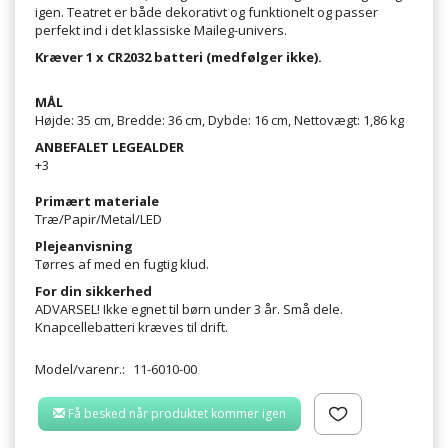
igen. Teatret er både dekorativt og funktionelt og passer
perfekt ind i det klassiske Maileg-univers.
Kræver 1 x CR2032 batteri (medfølger ikke).
MÅL
Højde: 35 cm, Bredde: 36 cm, Dybde: 16 cm, Nettovægt: 1,86 kg
ANBEFALET LEGEALDER
+3
Primært materiale
Træ/Papir/Metal/LED
Plejeanvisning
Tørres af med en fugtig klud.
For din sikkerhed
ADVARSEL! Ikke egnet til børn under 3 år. Små dele.
Knapcellebatteri kræves til drift.
Model/varenr.:
11-6010-00
Få besked når produktet kommer igen