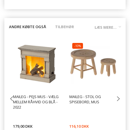
ANDRE KØBTE OGSÅ
TILBEHØR
LÆS MERE...
-10%
MAILEG - PEJS MUS - VÆLG
MAILEG - STOL OG
MA
MELLEM RÅHVID OG BLÅ -
SPISEBORD, MUS
RÅ
2022
179,00 DKK
116,10 DKK
32