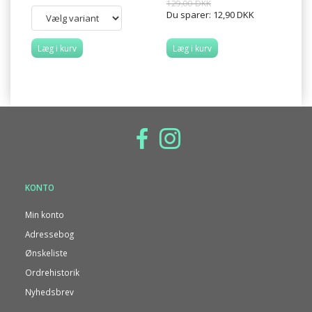
129,00 DKK
Du sparer:
12,90 DKK
Læg i kurv
Læg i kurv
L
KONTO
Min konto
Adressebog
Ønskeliste
Ordrehistorik
Nyhedsbrev