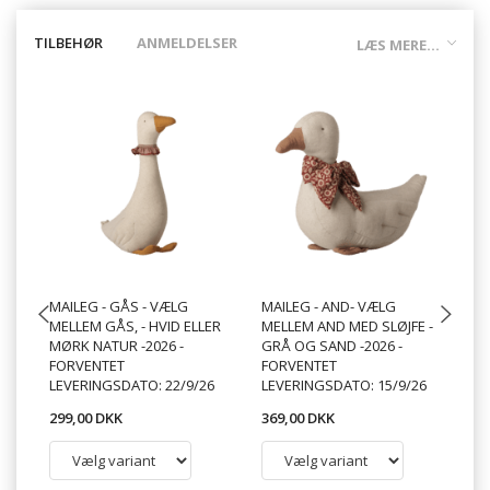
TILBEHØR
ANMELDELSER
LÆS MERE...
MAILEG - GÅS - VÆLG
MAILEG - AND- VÆLG
MA
MELLEM GÅS, - HVID ELLER
MELLEM AND MED SLØJFE -
LY
MØRK NATUR -2026 -
GRÅ OG SAND -2026 -
FO
FORVENTET
FORVENTET
FO
LEVERINGSDATO: 22/9/26
LEVERINGSDATO: 15/9/26
20
299,00 DKK
369,00 DKK
49