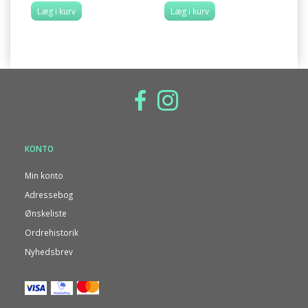
Læg i kurv
Læg i kurv
L
KONTO
Min konto
Adressebog
Ønskeliste
Ordrehistorik
Nyhedsbrev