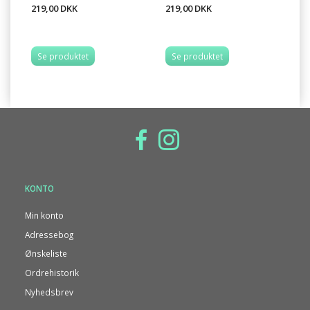
219,00 DKK
219,00 DKK
12
Se produktet
Se produktet
KONTO
Min konto
Adressebog
Ønskeliste
Ordrehistorik
Nyhedsbrev