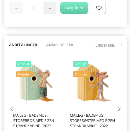
Læg i kurv
ANBEFALINGER
ANMELDELSER
LÆS MERE...
Udsolgt
Udsolgt
Populær
Populær
MAILEG - BADEMUS,
MAILEG - BADEMUS,
MA
STOREBROR MED EGEN
STORESØSTER MED EGEN
SK
STRANDKABINE - 2022
STRANDKABINE - 2022
SK