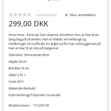
0
anmeldelser
Skriv anmeldelse
299,00 DKK
Ferie Ferie - Ferie tid. Den skønne storebror mus er klar til en
lang dag på stranden. Han er klædt i en heldragt og
medbringer sit surfbræt. En ægte surfer har solskygge hat på -
han er klar til at ride på bølgerne!
Størrelse: Storesøster/Bror
Højde:16 cm
Bredde:14 cm
Alder:3 År +
Vask:30°C
Materiale:Bomuld
Fyld:Genbrugt Polyester/ Granulat
Model/varenr.:
17-2207-00