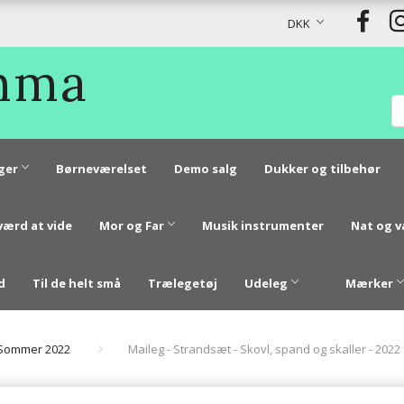
DKK
Emma
ger
Børneværelset
Demo salg
Dukker og tilbehør
værd at vide
Mor og Far
Musik instrumenter
Nat og 
d
Til de helt små
Trælegetøj
Udeleg
Mærker
/Sommer 2022
Maileg - Strandsæt - Skovl, spand og skaller - 2022