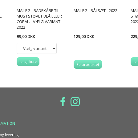
-
MAILEG - BADEKÅBE TIL
MAILEG - BÅLSÆT - 2022
MAI
E
MUS I STØVET BLÅ ELLER
STØ
CORAL. - VÆLG VARIANT -
202
2022
99,00 DKK
129,00 DKK
229
Læg i kurv
Læ
Se produktet
RMATION
og levering