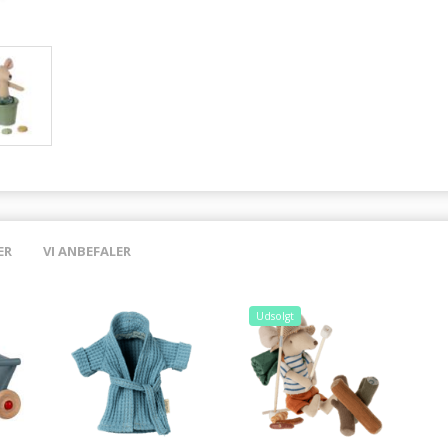
ER
VI ANBEFALER
Udsolgt