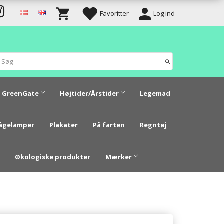
Favoritter
Log ind
GreenGate
Højtider/Årstider
Legemad
vågelamper
Plakater
På farten
Regntøj
Økologiske produkter
Mærker