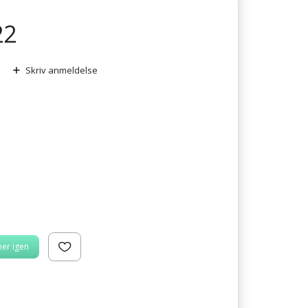
22
Skriv anmeldelse
er igen