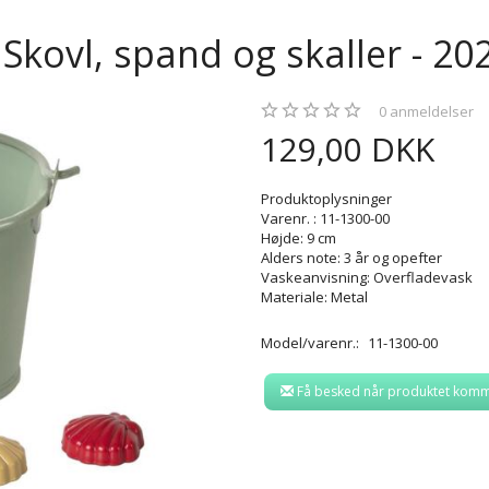
 Skovl, spand og skaller - 20
0
anmeldelser
129,00 DKK
Produktoplysninger
Varenr. : 11-1300-00
Højde: 9 cm
Alders note: 3 år og opefter
Vaskeanvisning: Overfladevask
Materiale: Metal
Model/varenr.:
11-1300-00
Få besked når produktet komm