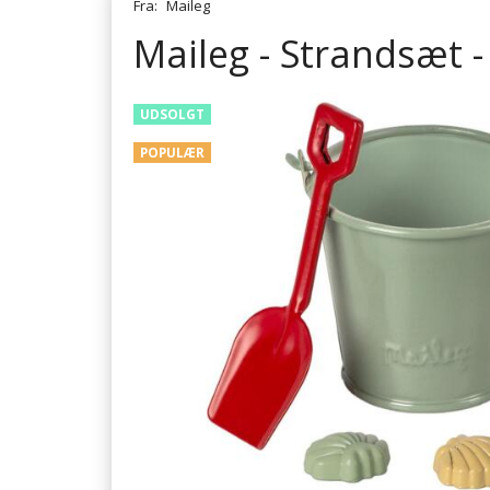
Fra:
Maileg
Maileg - Strandsæt -
UDSOLGT
POPULÆR