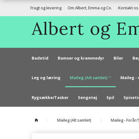
Fragt og levering
Om Albert, Emma og Co.
Kontakt os
Albert og 
Badetid
Bamser og krammedyr
Biler
Bø
Leg og læring
Maileg (Alt samlet)
Maileg - 
Rygsække/Tasker
Sengetøj
Spil
Spiseti
Maileg (Alt samlet)
Maileg - Forår