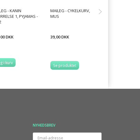
LEG - KANIN
MAILEG - CYKELKURV,
MAILEG - BIL TIL 
RRELSE 1, PYJAMAS -
MUS
VÆLG ML. 3 FAR
2
,00 DKK
39,00 DKK
247,00 DKK
g i kurv
Se produktet
Se produktet
NYHEDSBREV
Email-
adresse