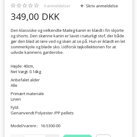
0
anmeldelser
Skriv anmeldelse
349,00 DKK
Den klassiske og velkendte Maileg kanin er klædt i fin skjorte
og shorts. Den skønne kanin er lavet i naturligt stof, der både
gør den blød at røre ved og skøn at se på. Hun er iklædt en let
sommerkjole og bløde sko. Udforsk tøjkollektionen for at
udvide kaninens garderobe.
Højde: 40cm,
Net Vægt: 0.14kg
Anbefalet alder
Alle
Primært materiale
Linen
Fyld:
Genanvendt Polyester /PP pellets
Model/varenr.:
16-5300-00