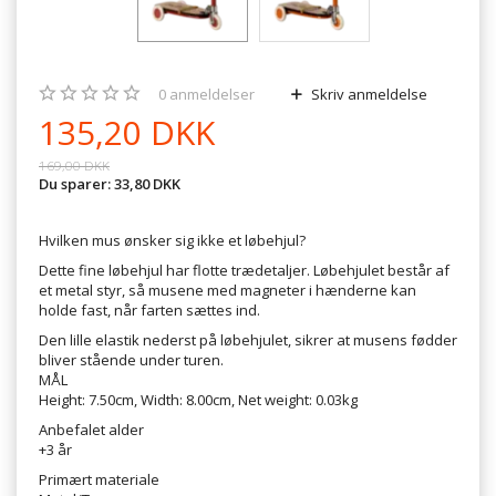
0
anmeldelser
Skriv anmeldelse
135,20 DKK
169,00 DKK
Du sparer:
33,80 DKK
Hvilken mus ønsker sig ikke et løbehjul?
Dette fine løbehjul har flotte trædetaljer. Løbehjulet består af
et metal styr, så musene med magneter i hænderne kan
holde fast, når farten sættes ind.
Den lille elastik nederst på løbehjulet, sikrer at musens fødder
bliver stående under turen.
MÅL
Height: 7.50cm, Width: 8.00cm, Net weight: 0.03kg
Anbefalet alder
+3 år
Primært materiale