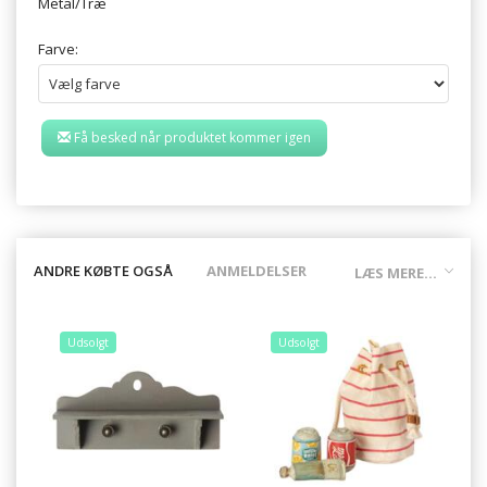
Metal/Træ
Farve:
Få besked når produktet kommer igen
ANDRE KØBTE OGSÅ
ANMELDELSER
LÆS MERE...
Udsolgt
Udsolgt