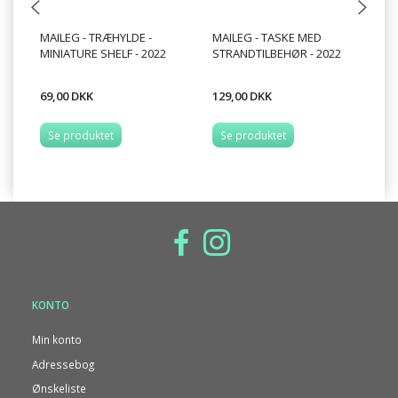
MAILEG - TRÆHYLDE -
MAILEG - TASKE MED
MA
MINIATURE SHELF - 2022
STRANDTILBEHØR - 2022
WA
69,00 DKK
129,00 DKK
99
Se produktet
Se produktet
KONTO
Min konto
Adressebog
Ønskeliste