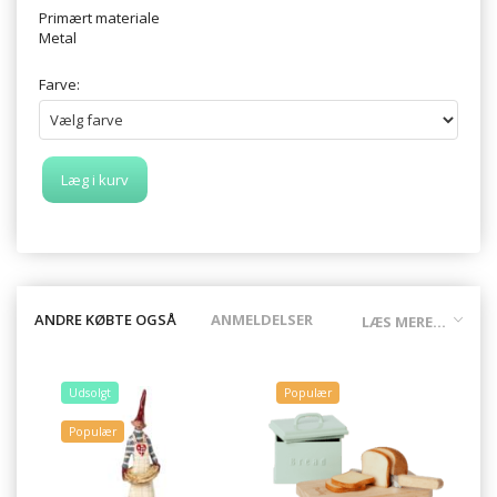
Primært materiale
Metal
Farve:
Læg i kurv
ANDRE KØBTE OGSÅ
ANMELDELSER
LÆS MERE...
Udsolgt
Populær
Populær