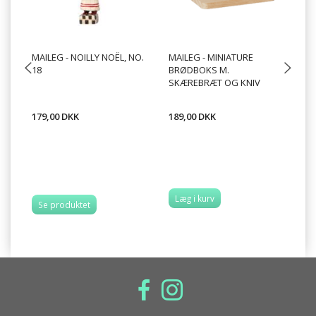
MAILEG - NOILLY NOËL, NO.
MAILEG - MINIATURE
MA
18
BRØDBOKS M.
OG
SKÆREBRÆT OG KNIV
B
179,00 DKK
189,00 DKK
13
Læg i kurv
Se produktet