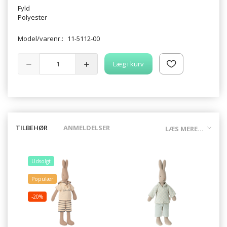
Fyld
Polyester
Model/varenr.:
11-5112-00
Læg i kurv
TILBEHØR
ANMELDELSER
LÆS MERE...
Udsolgt
Populær
-20%