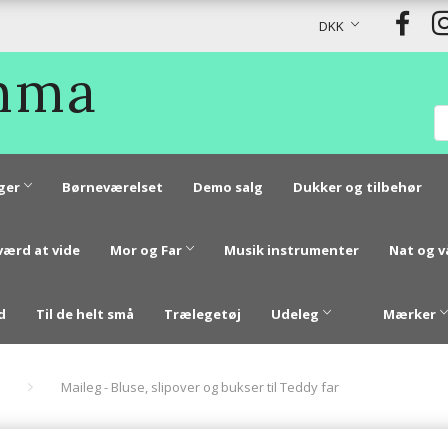
DKK
Emma
ger
Børneværelset
Demo salg
Dukker og tilbehør
værd at vide
Mor og Far
Musik instrumenter
Nat og 
d
Til de helt små
Trælegetøj
Udeleg
Mærker
Maileg - Bluse, slipover og bukser til Teddy far