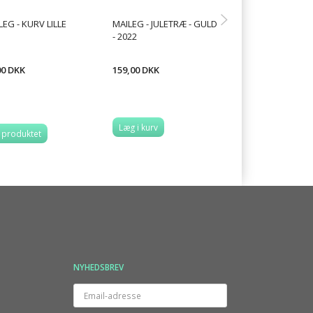
LEG - KURV LILLE
MAILEG - JULETRÆ - GULD
MAILEG - STORE
- 2022
MUS I TÆNDSTI
00 DKK
159,00 DKK
229,00 DKK
Læg i kurv
Læg i kurv
 produktet
NYHEDSBREV
Email-
adresse