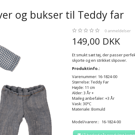
ver og bukser til Teddy far
0
anmeldelser
149,00 DKK
Et smukt sæt tøj, der passer perfek
skjorte og en strikket slipover.
Produktinfo.:
Varenummer: 16-1824-00
Størrelse: Teddy Far
Højde: 11 cm
Alder: 3 År +
Maileg anbefaler: +3 År
Vask: 30°C
Materiale: Bomuld
Model/varenr.:
16-1824-00