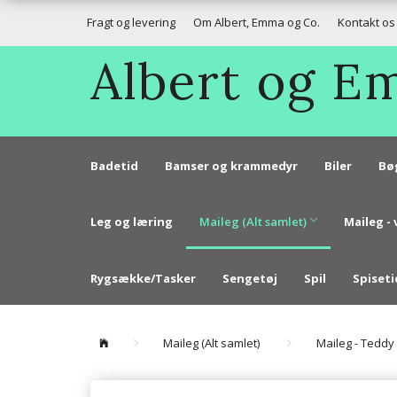
Fragt og levering
Om Albert, Emma og Co.
Kontakt os
Albert og 
Badetid
Bamser og krammedyr
Biler
Bø
Leg og læring
Maileg (Alt samlet)
Maileg - 
Rygsække/Tasker
Sengetøj
Spil
Spiseti
Maileg (Alt samlet)
Maileg - Teddy