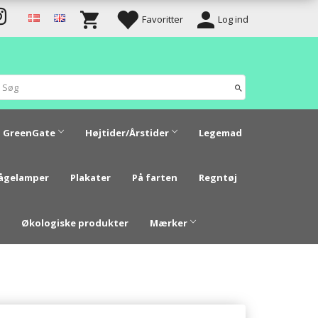
Favoritter
Log ind
GreenGate
Højtider/Årstider
Legemad
vågelamper
Plakater
På farten
Regntøj
Økologiske produkter
Mærker