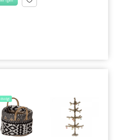
er igen
dsolgt
Populær