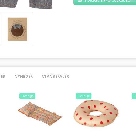
Få besked når produktet komm
SER
NYHEDER
VI ANBEFALER
Udsolgt
Udsolgt
U