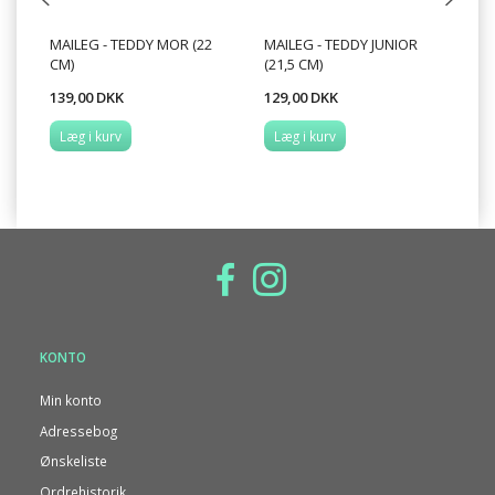
MAILEG - TEDDY MOR (22
MAILEG - TEDDY JUNIOR
MA
CM)
(21,5 CM)
TE
139,00 DKK
129,00 DKK
89
Læg i kurv
Læg i kurv
L
KONTO
Min konto
Adressebog
Ønskeliste
Ordrehistorik