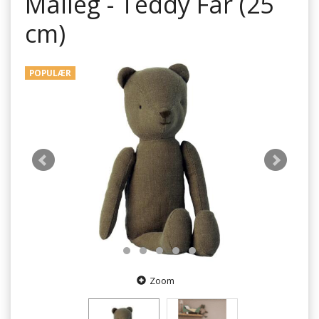
Maileg - Teddy Far (25
cm)
POPULÆR
Zoom