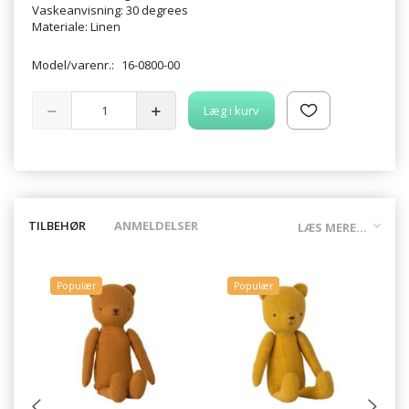
Vaskeanvisning: 30 degrees
Materiale: Linen
Model/varenr.:
16-0800-00
Læg i kurv
TILBEHØR
ANMELDELSER
LÆS MERE...
Populær
Populær