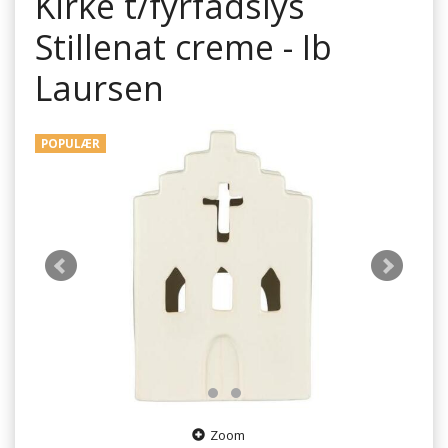
Kirke t/fyrfadslys
Stillenat creme - Ib
Laursen
POPULÆR
Zoom