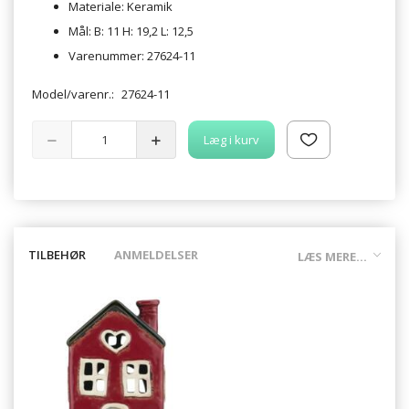
Materiale: Keramik
Mål: B: 11 H: 19,2 L: 12,5
Varenummer: 27624-11
Model/varenr.:
27624-11
Læg i kurv
TILBEHØR
ANMELDELSER
LÆS MERE...