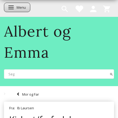
Menu
Skifte navigation
Albert og
Emma
Mor og Far
Fra:
Ib Laursen