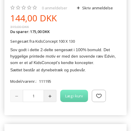
0
anmeldelser
Skriv anmeldelse
144,00 DKK
319,00 DKK
Du sparer:
175,00 DKK
Sengesæt fra KidsConcept 100 X 130
Sov godt i dette 2-delte sengesæt i 100% bomuld. Det
hyggelige printede motiv er med den sovende ræv Edvin,
som er et af KidsConcept's kendte koncepter.
Sættet består at dynebetræk og pudevår.
Model/varenr.:
111195
Læg i kurv