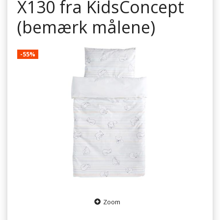
X130 fra KidsConcept
(bemærk målene)
-55%
Zoom