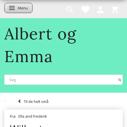
Menu
Skifte navigation
Albert og
Emma
Til de helt små
Fra:
Ella and Frederik