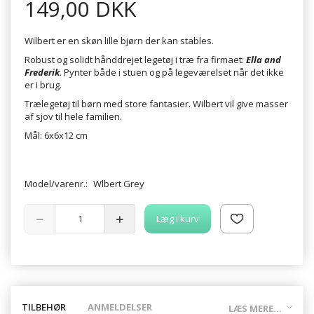
149,00 DKK
Wilbert er en skøn lille bjørn der kan stables.
Robust og solidt hånddrejet legetøj i træ fra firmaet:
Ella and
Frederik
. Pynter både i stuen og på legeværelset når det ikke
er i brug.
Trælegetøj til børn med store fantasier. Wilbert vil give masser
af sjov til hele familien.
Mål: 6x6x12 cm
Model/varenr.:
Wlbert Grey
Læg i kurv
TILBEHØR
ANMELDELSER
LÆS MERE...