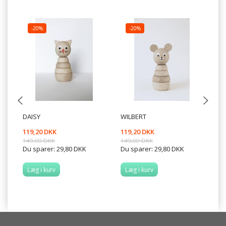
-20%
-20%
DAISY
WILBERT
MO
119,20 DKK
119,20 DKK
99
149,00 DKK
149,00 DKK
Du sparer:
29,80 DKK
Du sparer:
29,80 DKK
Læg i kurv
Læg i kurv
L