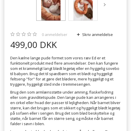
0
anmeldelser
Skriv anmeldelse
499,00 DKK
Den kælne lange pude formet som vores ræv Ed er et
funktionelt produkt med flere anvendelser. Den kan fungere
som et krammeligt langt blødt legetøj eller en hyggelig sovebo
til babyen. Brug det til spædbørn som et blødt og hyggeligt
feltseng-"for" for at gøre det blødere, mere hyggeligt og et
tryggere, hyggeligt sted inde i tremmesengen.
Brug den som armlænsstøtte under amning, flaskefodring
eller som graviditetspude. Den lange pude kan arrangeres i
en cirkel eller hvad der passer til lejligheden. Når barnet bliver
større, kan det bruges som et sikkert og hyggeligt blødt legetøj
på sofaen eller i sengen. Brug det som blød beskyttelse og
støtte, når barnet får en større seng, og måske når barnet
falder i søvn i bilen.