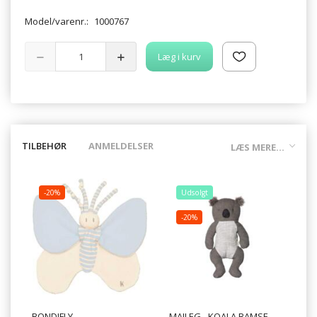
Model/varenr.:
1000767
Læg i kurv
TILBEHØR
ANMELDELSER
LÆS MERE...
-20%
Udsolgt
-20%
BONDIFLY -
MAILEG - KOALA BAMSE
MA