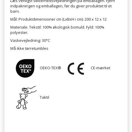
Læs venligst sikkerhedsvejledningen på emballagen. Fjern
indpakningen og emballagen, før du giver produktet til et
barn.
Mål:
Produktdimensioner cm (LxBxH i cm):
200 x 12 x 12
Materiale. Tekstil: 100% økologisk bomuld. Fyld: 100%
polyester.
Vaskevejledning:
30°C
Må ikke tørretumbles
OEKO-TEX®
CE-mærket
Taktil