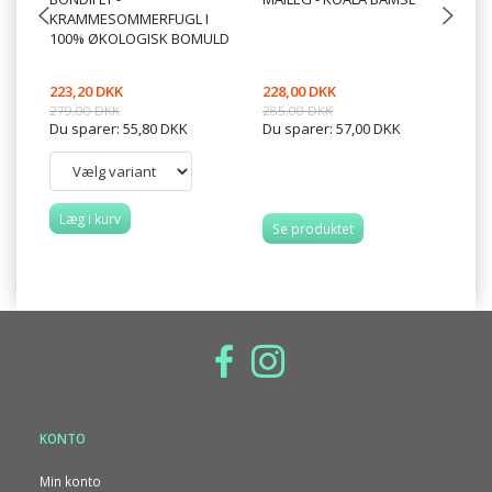
KRAMMESOMMERFUGL I
ME
100% ØKOLOGISK BOMULD
20
LA
223,20 DKK
228,00 DKK
24
279,00 DKK
285,00 DKK
Du sparer:
55,80 DKK
Du sparer:
57,00 DKK
Læg i kurv
L
Se produktet
KONTO
Min konto