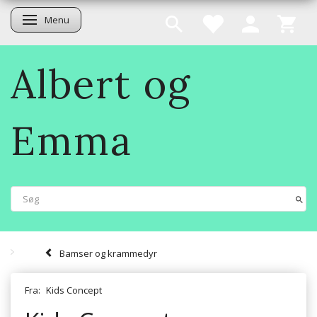
Menu
Skifte navigation
Albert og
Emma
Bamser og krammedyr
Fra:
Kids Concept