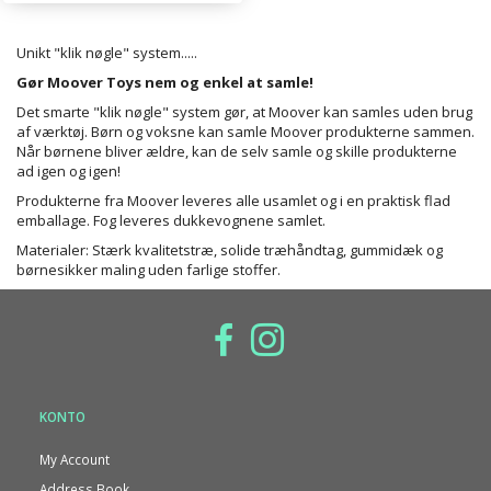
Unikt "klik nøgle" system.....
Gør Moover Toys nem og enkel at samle!
Det smarte "klik nøgle" system gør, at Moover kan samles uden brug
af værktøj. Børn og voksne kan samle Moover produkterne sammen.
Når børnene bliver ældre, kan de selv samle og skille produkterne
ad igen og igen!
Produkterne fra Moover leveres alle usamlet og i en praktisk flad
emballage. Fog leveres dukkevognene samlet.
Materialer: Stærk kvalitetstræ, solide træhåndtag, gummidæk og
børnesikker maling uden farlige stoffer.
KONTO
My Account
Address Book