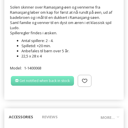
Solen skinner over Ramasjang-øen og vennerne fra
Ramasjang løber om kap for først at nå rundt på øen, ud af
badebroen og i mål til en dukkert i Ramasjang-søen.
Saml familie og venner til en dyst om æren i et klassisk spil
Ludo.
Spilleregler findes i æsken.
Antal spillere: 2 - 4.
Spilletid: +20 min.
Anbefales til børn over 5 år.
22,5 x 28 x 4
Model:
1-1400068
Get notified when back in stock
ACCESSORIES
REVIEWS
MORE...