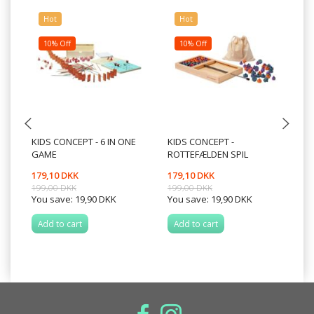
Hot
Hot
10% Off
10% Off
KIDS CONCEPT - 6 IN ONE
KIDS CONCEPT -
BI
GAME
ROTTEFÆLDEN SPIL
179,10 DKK
179,10 DKK
49
199,00 DKK
199,00 DKK
You save:
19,90 DKK
You save:
19,90 DKK
Add to cart
Add to cart
A